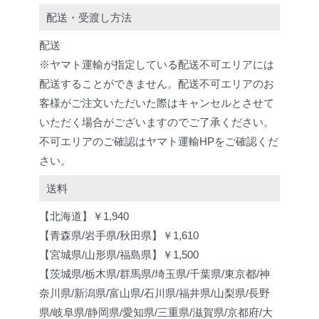
配送・受渡し方法
配送
※ヤマト運輸が指定している配送不可エリアには
配送することができません。配送不可エリアのお
客様がご注文いただいた際はキャンセルとさせて
いただく場合がございますのでご了承ください。
不可エリアのご確認はヤマト運輸HPをご確認くだ
さい。
送料
【北海道】￥1,940
【青森県/岩手県/秋田県】￥1,610
【宮城県/山形県/福島県】￥1,500
【茨城県/栃木県/群馬県/埼玉県/千葉県/東京都/神
奈川県/新潟県/富山県/石川県/福井県/山梨県/長野
県/岐阜県/静岡県/愛知県/三重県/滋賀県/京都府/大