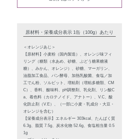
原材料・栄養成分表示 1缶（100g）あたり
＜オレンジあじ＞
【原材料】小麦粉（国内製造）、オレンジ味フィ
リング（糖類（水あめ、砂糖、ぶどう糖果糖液
糖）、みかん、オレンジ）、砂糖、マーガリン、
油脂加工食品、パン酵母、加熱乳酸菌、食塩／加
工でん粉、ソルビット、増粘剤（増粘多糖類、CM
C）、香料、酸味料、pH調整剤、乳化剤、リン酸C
a、着色料（カロテノイド、アナトー）、V.C、酸
化防止剤（V.E）、（一部に小麦・乳成分・大豆・
オレンジを含む）
【栄養成分表示】エネルギー 303kcal、たんぱく質
6.3g、脂質 7.5g、炭水化物 52.6g、食塩相当量 0.5
1g