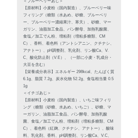
＜ブルーベリーあじ＞
【原材料】小麦粉（国内製造）、ブルーベリー味
フィリング（糖類（水あめ、砂糖、ブルーベリ
ー、ブルーベリー濃縮果汁、寒天）、砂糖、マー
ガリン、油脂加工食品、パン酵母、加熱乳酸菌、
食塩／加工でん粉、増粘剤（増粘多糖類、CM
C）、香料、着色料（アントシアニン、クチナシ、
アナトー）、pH調整剤、乳化剤、リン酸Ca、V.
C、酸化防止剤（V.E）、（一部に小麦・乳成分・
大豆を含む）
【栄養成分表示】エネルギー 298kcal、たんぱく質
6.1g、脂質 7.2g、炭水化物 52.2g、食塩相当量 0.5
1g
＜イチゴあじ＞
【原材料】小麦粉（国内製造）、いちご味フィリ
ング（糖類（砂糖、水あめ、いちご）、砂糖、マ
ーガリン、油脂加工食品、パン酵母、加熱乳酸
菌、食塩／加工でん粉、増粘剤（増粘多糖類、CM
C）、着色料（紅麹、クチナシ、アナトー）、酸味
料、乳化剤、香料、pH調整剤、リン酸Ca、V.C、