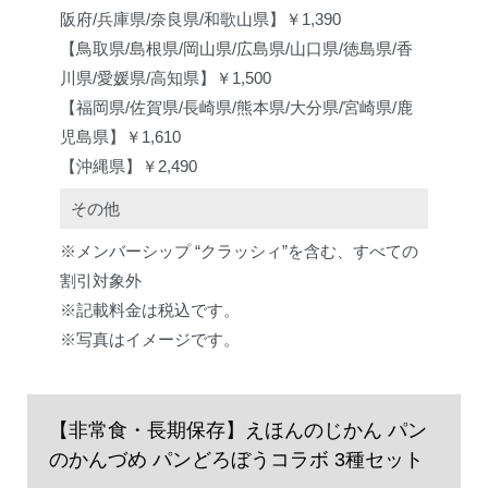
阪府/兵庫県/奈良県/和歌山県】￥1,390
【鳥取県/島根県/岡山県/広島県/山口県/徳島県/香
川県/愛媛県/高知県】￥1,500
【福岡県/佐賀県/長崎県/熊本県/大分県/宮崎県/鹿
児島県】￥1,610
【沖縄県】￥2,490
その他
※メンバーシップ “クラッシィ”を含む、すべての
割引対象外
※記載料金は税込です。
※写真はイメージです。
【非常食・長期保存】えほんのじかん パン
のかんづめ パンどろぼうコラボ 3種セット